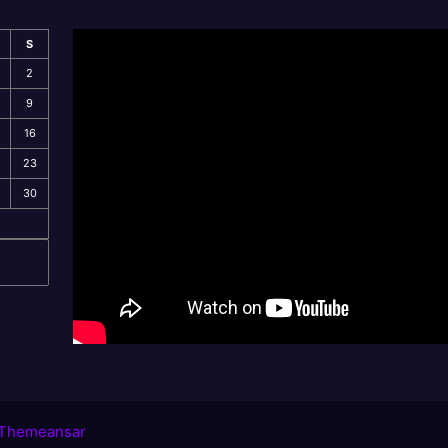
S
2
9
16
23
30
Themeansar