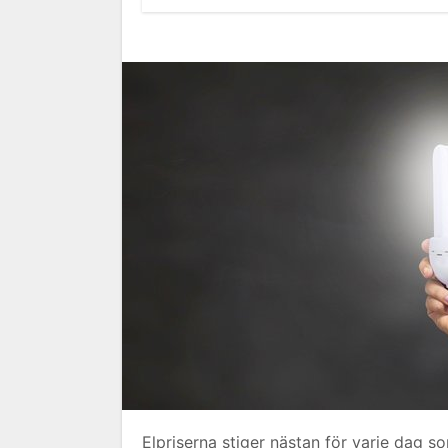
Elpriserna stiger nästan för varje dag s