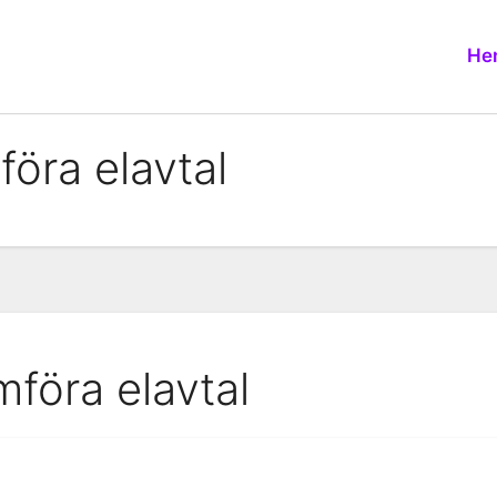
He
föra elavtal
mföra elavtal