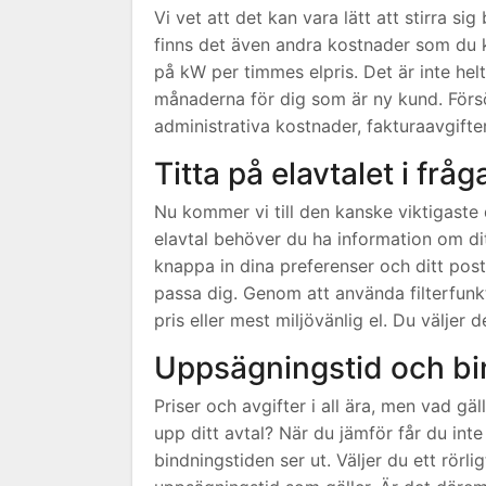
Vi vet att det kan vara lätt att stirra si
finns det även andra kostnader som du k
på kW per timmes elpris. Det är inte hel
månaderna för dig som är ny kund. Försök 
administrativa kostnader, fakturaavgifter
Titta på elavtalet i fråg
Nu kommer vi till den kanske viktigaste d
elavtal behöver du ha information om di
knappa in dina preferenser och ditt pos
passa dig. Genom att använda filterfunk
pris eller mest miljövänlig el. Du väljer 
Uppsägningstid och bi
Priser och avgifter i all ära, men vad gä
upp ditt avtal? När du jämför får du int
bindningstiden ser ut. Väljer du ett rörl