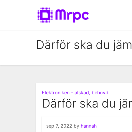
Skip
to
content
Därför ska du jäm
Elektroniken - älskad, behövd
Därför ska du jä
sep 7, 2022
by
hannah