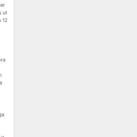
ter
s ut
a 12
öra
n
a
ga