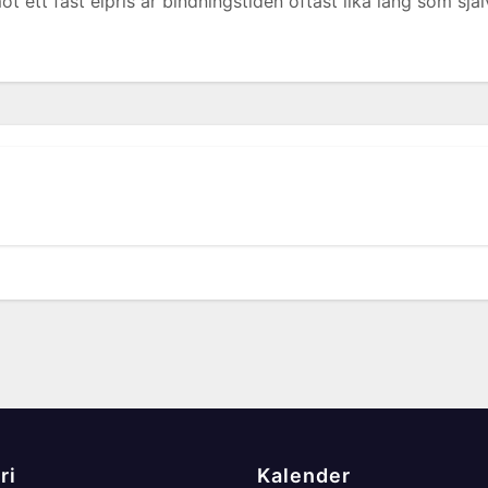
t ett fast elpris är bindningstiden oftast lika lång som sjä
ri
Kalender