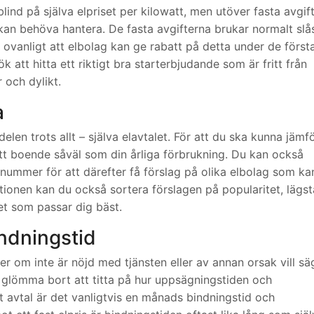
g blind på själva elpriset per kilowatt, men utöver fasta avgif
an behöva hantera. De fasta avgifterna brukar normalt slå
t ovanligt att elbolag kan ge rabatt på detta under de först
att hitta ett riktigt bra starterbjudande som är fritt från
 och dylikt.
a
elen trots allt – själva elavtalet. För att du ska kunna jämf
tt boende såväl som din årliga förbrukning. Du kan också
tnummer för att därefter få förslag på olika elbolag som ka
tionen kan du också sortera förslagen på popularitet, lägst
det som passar dig bäst.
ndningstid
ller om inte är nöjd med tjänsten eller av annan orsak vill sä
e glömma bort att titta på hur uppsägningstiden och
igt avtal är det vanligtvis en månads bindningstid och