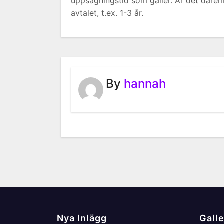
uppsägningstid som gäller. Är det däremo
avtalet, t.ex. 1-3 år.
By
hannah
Nya Inlägg
Galle